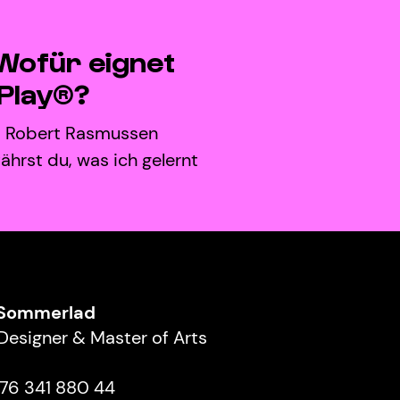
Wofür eignet
Play®?
it Robert Rasmussen
ährst du, was ich gelernt
 Sommerlad
esigner & Master of Arts
176 341 880 44