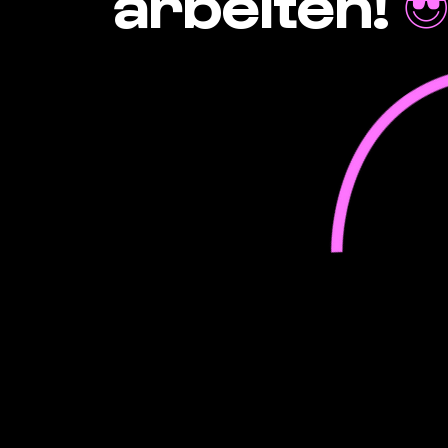
arbeiten!
😎