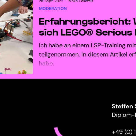
28. Sept. 2022
5 Min. Lesezeit
MODERATION
Erfahrungsbericht: 
sich LEGO® Serious 
Ich habe an einem LSP-Training m
teilgenommen. In diesem Artikel erf
habe.
Steffen
n
Diplom-D
+49 (0) 