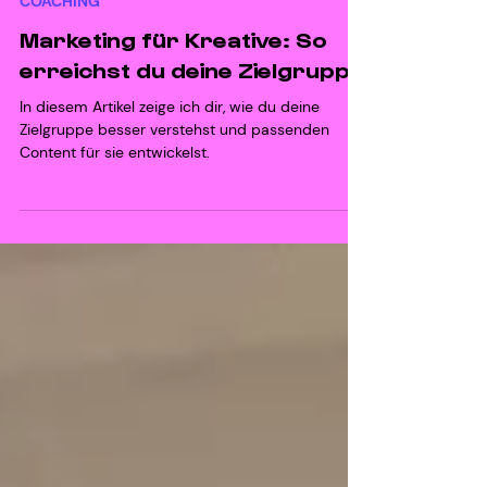
28. Feb. 2025
COACHING
Marketing für Kreative: So
erreichst du deine Zielgruppe
In diesem Artikel zeige ich dir, wie du deine
Zielgruppe besser verstehst und passenden
Content für sie entwickelst.