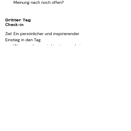
Meinung nach noch offen?
Dritter Tag
Check-in
Ziel: Ein persönlicher und inspirierender 
Einstieg in den Tag.
Was war das verrückteste, was du je 
auf einer Reise erlebt hast?
Welchen Podcast kannst du 
empfehlen?
Check-out
Ziel: Ein persönliches Feedback zum 
Format erhalten.
Was würdest du beim nächsten Mal 
an diesem Format verbessern?
4. Welche Fragen eigenen 