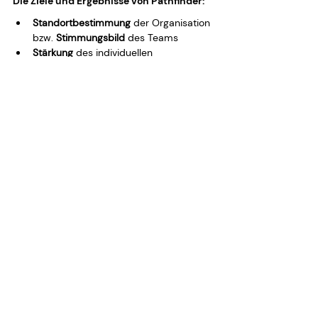
Die Ziele und Ergebnisse von Pathfinder:
Standortbestimmung
 der Organisation 
bzw. 
Stimmungsbild
 des Teams
Stärkung
 des individuellen 
Wohlbefindens, des Zusammenhaltes 
und der psychologischen Sicherheit im 
Team
Klarheit
 über individuelle Potenziale, 
Ressourcen und Perspektiven
Priorisierte 
Herausforderungen
 und 
Chancen
, eine gemeinsame 
Vision
 und 
ein klarer Pfad mit den nächsten 
Schritten
Zukunftsfähigkeiten und -routinen
erkennen und eine Strategie zur 
Entwicklung definieren
Seid ihr bereit für eine 
nachhaltige Teamkultur?