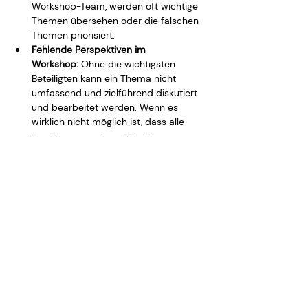
Workshop-Team, werden oft wichtige 
Themen übersehen oder die falschen 
Themen priorisiert.
Fehlende Perspektiven im 
Workshop:
 Ohne die wichtigsten 
Beteiligten kann ein Thema nicht 
umfassend und zielführend diskutiert 
und bearbeitet werden. Wenn es 
wirklich nicht möglich ist, dass alle 
Beteiligten an einem Workshop 
teilnehmen, dann versuche, deren 
Perspektiven trotzdem zu 
berücksichtigen, z.B. durch ein 
gemeinsames Kick-off-Meeting, durch 
Umfragen oder ein Live-Interview im 
Workshop.
Zu viele Themen in zu kurzer Zeit:
 Ohne 
eine bewusste Auswahl und Reduktion 
der Themen kann in einem Workshop 
nicht fokussiert gearbeitet werden. Je 
nach Komplexität der Themen 