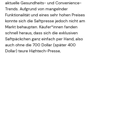
aktuelle Gesundheits- und Convenience-
Trends. Aufgrund von mangelnder 
Funktionalität und eines sehr hohen Preises 
konnte sich die Saftpresse jedoch nicht am 
Markt behaupten. Käufer*innen fanden 
schnell heraus, dass sich die exklusiven 
Saftpäckchen ganz einfach per Hand, also 
auch ohne die 700 Dollar (später 400 
Dollar) teure Hightech-Presse, 
ausquetschen ließen. 
Das amüsante 
Beweisvideo kannst du dir auf YouTube 
ansehen
. Juicero ist ein gutes Beispiel 
dafür, dass eine technikgetriebene 
Innovation scheitert, wenn kein relevantes 
Nutzerproblem gelöst wird.