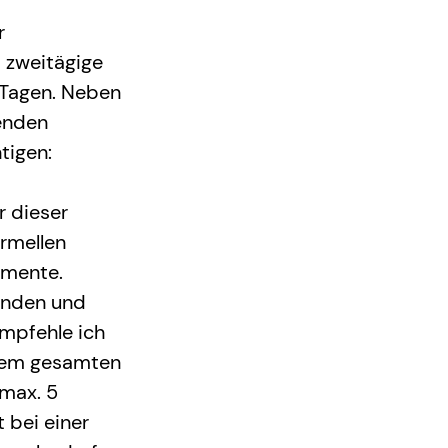
r 
 zweitägige 
 Tagen. Neben 
enden 
tigen:
 dieser 
rmellen 
emente.
menden und 
mpfehle ich 
dem gesamten 
max. 5 
 bei einer 