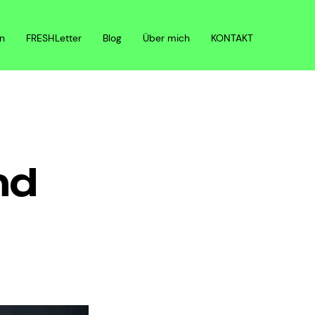
n
FRESHLetter
Blog
Über mich
KONTAKT
nd