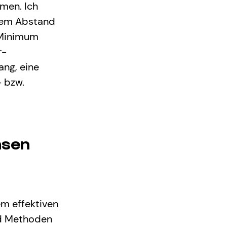
men. Ich 
dem Abstand 
 Minimum 
r-
ng, eine 
 bzw. 
asen 
m effektiven 
nd Methoden 