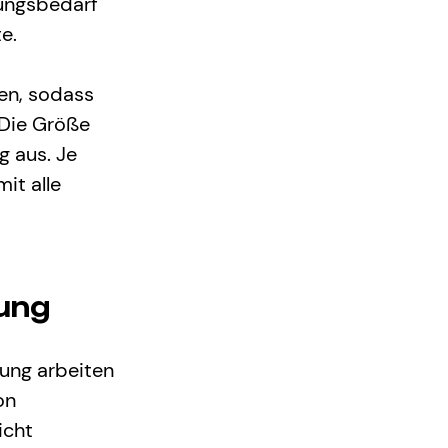
ungsbedarf 
e.
en, sodass 
 Die Größe 
 aus. Je 
it alle 
gung
ung arbeiten 
on 
icht 