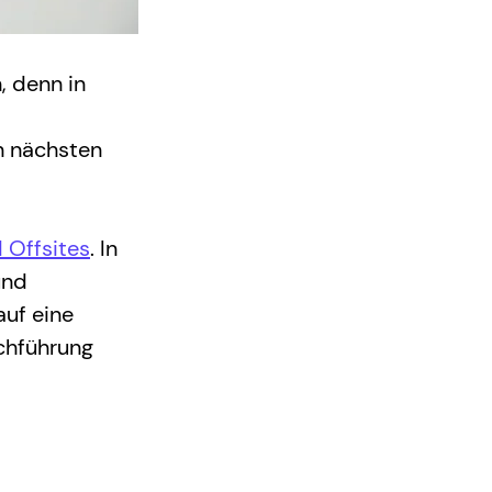
, denn in 
n nächsten 
 Offsites
. In 
und 
auf eine 
chführung 