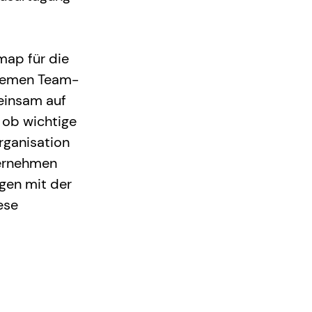
map für die 
Themen Team- 
einsam auf 
 ob wichtige 
rganisation 
ernehmen 
en mit der 
ese 