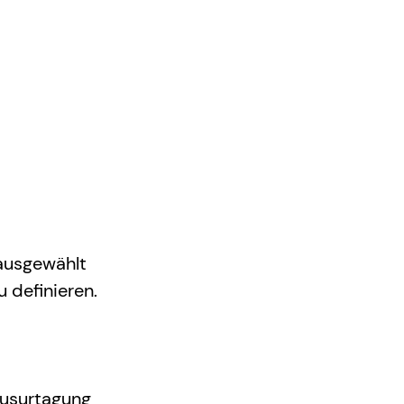
ausgewählt 
u definieren. 
ausurtagung 